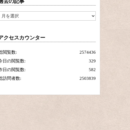
過去の記事
過
去
の
記
アクセスカウンター
事
総閲覧数:
2574436
今日の閲覧数:
329
昨日の閲覧数:
582
総訪問者数:
2503839