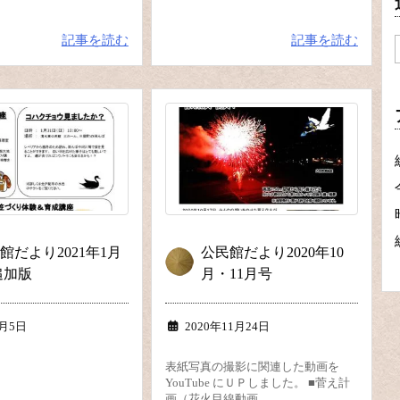
記事を読む
記事を読む
館だより2021年1月
公民館だより2020年10
追加版
月・11月号
1月5日
2020年11月24日
表紙写真の撮影に関連した動画を
YouTube にＵＰしました。 ■菅え計
画（花火目線動画 ...