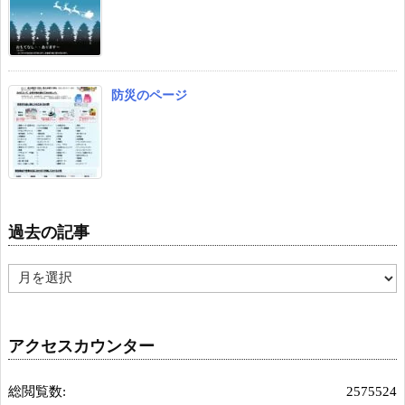
防災のページ
過去の記事
過
去
の
記
アクセスカウンター
事
総閲覧数:
2575524