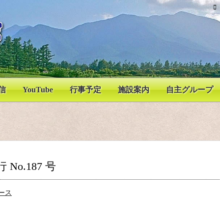
信
YouTube
行事予定
施設案内
自主グループ
No.187 号
ース