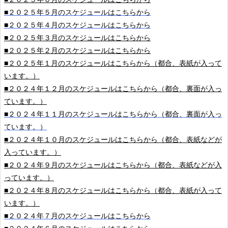
■２０２５年５月のスケジュールはこちらから
■２０２５年４月のスケジュールはこちらから
■２０２５年３月のスケジュールはこちらから
■２０２５年２月のスケジュールはこちらから
■２０２５年１月のスケジュールはこちらから（都合、表紙が入って
います。）
■２０２４年１２月のスケジュールはこちらから（都合、裏面が入っ
ています。）
■２０２４年１１月のスケジュールはこちらから（都合、裏面が入っ
ています。）
■２０２４年１０月のスケジュールはこちらから（都合、表紙などが
入っています。）
■２０２４年９月のスケジュールはこちらから（都合、表紙などが入
っています。）
■２０２４年８月のスケジュールはこちらから（都合、表紙が入って
います。）
■２０２４年７月のスケジュールはこちらから