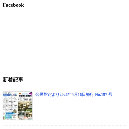
Facebook
新着記事
公民館だより2026年5月16日発行 No.197 号