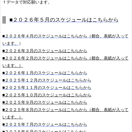
ｆデータで対応願います。
■２０２６年５月のスケジュールはこちらから
■２０２６年４月のスケジュールはこちらから（都合、表紙が入って
います。
）
■２０２６年３月のスケジュールはこちらから
■２０２６年２月のスケジュールはこちらから（都合、表紙が入って
います。）
■２０２６年１月のスケジュールはこちらから
■２０２５年１２月のスケジュールはこちらから
■２０２５年１１月のスケジュールはこちらから
■２０２５年１０月のスケジュールはこちらから
■２０２５年９月のスケジュールはこちらから
■２０２５年８月のスケジュールはこちらから（都合、表紙が入って
います。）
■２０２５年７月のスケジュールはこちらから
■２０２５年６月のスケジュールはこちらから