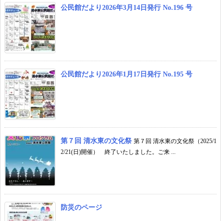
公民館だより2026年3月14日発行 No.196 号
公民館だより2026年1月17日発行 No.195 号
第７回 清水東の文化祭
第７回 清水東の文化祭（2025/1
2/21(日)開催） 終了いたしました。ご来 ...
防災のページ