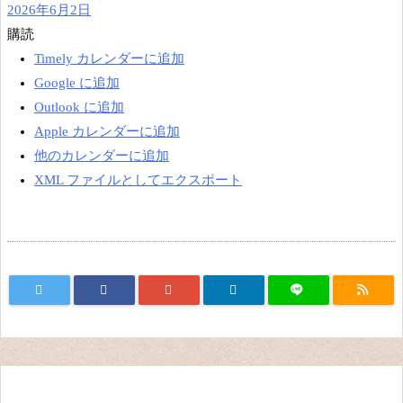
2026年6月2日
購読
Timely カレンダーに追加
Google に追加
Outlook に追加
Apple カレンダーに追加
他のカレンダーに追加
XML ファイルとしてエクスポート