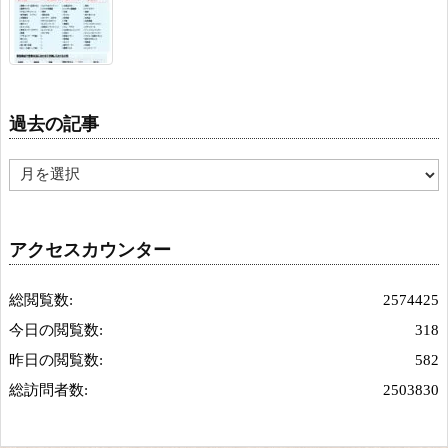
過去の記事
過
去
の
記
アクセスカウンター
事
総閲覧数:
2574425
今日の閲覧数:
318
昨日の閲覧数:
582
総訪問者数:
2503830