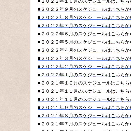
■２０２２年１０月の
スケジュール
はこちら
■２０２２年９月の
スケジュール
はこちらか
■２０２２年８月の
スケジュール
はこちらか
■２０２２年７月の
スケジュール
はこちらか
■２０２２年６月の
スケジュール
はこちらか
■２０２２年５月の
スケジュール
はこちらか
■２０２２年４月の
スケジュール
はこちらか
■２０２２年３月の
スケジュール
はこちらか
■２０２２年２月の
スケジュール
はこちらか
■２０２２年１月の
スケジュール
はこちらか
■２０２１年１２月の
スケジュール
はこちら
■２０２１年１１月の
スケジュール
はこちら
■２０２１年１０月の
スケジュール
はこちら
■２０２１年９月の
スケジュール
はこちらか
■２０２１年８月のスケジュールはこちらか
■２０２１年７月のスケジュールはこちらか