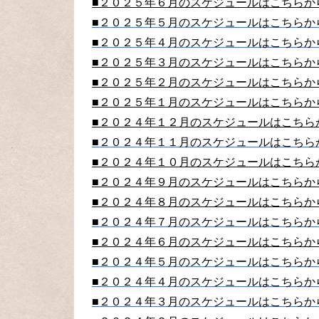
■２０２５年６月のスケジュールはこちらか
■２０２５年５月のスケジュールはこちらか
■２０２５年４月のスケジュールはこちらか
■２０２５年３月のスケジュールはこちらか
■２０２５年２月のスケジュールはこちらか
■２０２５年１月のスケジュールはこちらか
■２０２４年１２月のスケジュールはこちら
■２０２４年１１月のスケジュールはこちら
■２０２４年１０月のスケジュールはこちら
■２０２４年９月のスケジュールはこちらか
■２０２４年８月のスケジュールはこちらか
■２０２４年７月のスケジュールはこちらか
■２０２４年６月のスケジュールはこちらか
■２０２４年５月のスケジュールはこちらか
■２０２４年４月のスケジュール
はこちらか
■２０２４年３月のスケジュール
はこちらか