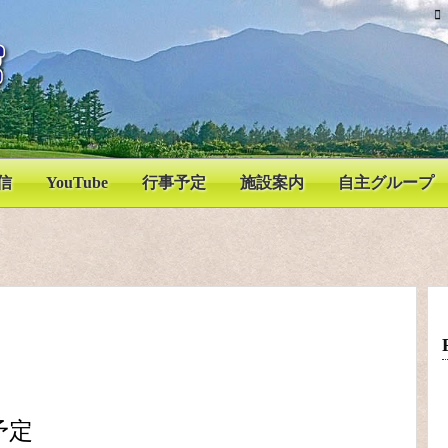
信
YouTube
行事予定
施設案内
自主グループ
予定