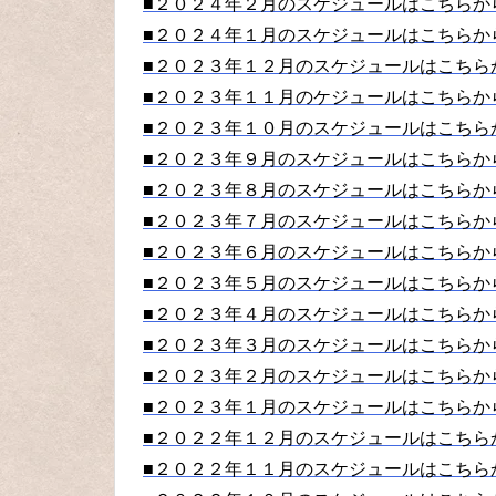
■２０２４年２月のスケジュール
はこちらか
■２０２４年１月のスケジュール
はこちらか
■２０２３年１２月のスケジュール
はこちら
■２０２３年１１月のケジュール
はこちらか
■２０２３年１０月のスケジュール
はこちら
■２０２３年９月のスケジュール
はこちらか
■２０２３年８月のスケジュール
はこちらか
■２０２３年７月のスケジュール
はこちらか
■２０２３年６月のスケジュール
はこちらか
■２０２３年５月のスケジュール
はこちらか
■２０２３年４月のスケジュール
はこちらか
■２０２３年３月のスケジュール
はこちらか
■２０２３年２月のスケジュール
はこちらか
■２０２３年１月の
スケジュール
はこちらか
■２０２２年１２月の
スケジュール
はこちら
■２０２２年１１月の
スケジュール
はこちら