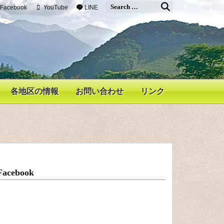
Facebook
YouTube
LINE
各地区の情報
お問い合わせ
リンク
Facebook