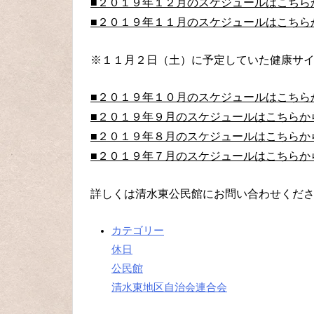
■２０１９年１２月のスケジュールはこちら
■２０１９年１１月のスケジュールはこちら
※１１月２日（土）に予定していた健康サ
■２０１９年１０月のスケジュールはこちら
■２０１９年９月のスケジュールはこちらか
■２０１９年８月のスケジュールはこちらか
■２０１９年７月のスケジュールはこちらか
詳しくは清水東公民館にお問い合わせくださ
カテゴリー
休日
公民館
清水東地区自治会連合会