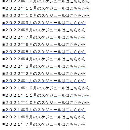
■２０２２年１２月の
スケジュール
はこちらから
■２０２２年１１月の
スケジュール
はこちらから
■２０２２年１０月の
スケジュール
はこちらから
■２０２２年９月の
スケジュール
はこちらから
■２０２２年８月の
スケジュール
はこちらから
■２０２２年７月の
スケジュール
はこちらから
■２０２２年６月の
スケジュール
はこちらから
■２０２２年５月の
スケジュール
はこちらから
■２０２２年４月の
スケジュール
はこちらから
■２０２２年３月の
スケジュール
はこちらから
■２０２２年２月の
スケジュール
はこちらから
■２０２２年１月の
スケジュール
はこちらから
■２０２１年１２月の
スケジュール
はこちらから
■２０２１年１１月の
スケジュール
はこちらから
■２０２１年１０月の
スケジュール
はこちらから
■２０２１年９月の
スケジュール
はこちらから
■２０２１年８月のスケジュールはこちらから
■２０２１年７月のスケジュールはこちらから