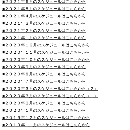
■２０２１年６月のスケジュールはこちらから
■２０２１年５月のスケジュールはこちらから
■２０２１年４月のスケジュールはこちらから
■２０２１年３月のスケジュールはこちらから
■２０２１年２月のスケジュールはこちらから
■２０２１年１月のスケジュールはこちらから
■２０２０年１２月のスケジュールはこちらから
■２０２０年１１月のスケジュールはこちらから
■２０２０年１０月のスケジュールはこちらから
■２０２０年９月のスケジュールはこちらから
■２０２０年８月のスケジュールはこちらから
■２０２０年７月のスケジュールはこちらから
■２０２０年３月のスケジュールはこちらから（２）
■２０２０年３月のスケジュールはこちらから（１）
■２０２０年２月のスケジュールはこちらから
■２０２０年１月のスケジュールはこちらから
■２０１９年１２月のスケジュールはこちらから
■２０１９年１１月のスケジュールはこちらから