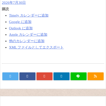
2026年7月30日
購読
Timely カレンダーに追加
Google に追加
Outlook に追加
Apple カレンダーに追加
他のカレンダーに追加
XML ファイルとしてエクスポート