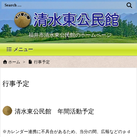
福井市清水東公民館のホームページ
メニュー
ホーム
>
行事予定
行事予定
清水東公民館 年間活動予定
※カレンダー連携に不具合があるため、当分の間、広報などのｐｄ