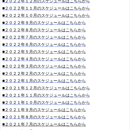
■２０２２年１２月の
スケジュール
はこちらから
■２０２２年１１月の
スケジュール
はこちらから
■２０２２年１０月の
スケジュール
はこちらから
■２０２２年９月の
スケジュール
はこちらから
■２０２２年８月の
スケジュール
はこちらから
■２０２２年７月の
スケジュール
はこちらから
■２０２２年６月の
スケジュール
はこちらから
■２０２２年５月の
スケジュール
はこちらから
■２０２２年４月の
スケジュール
はこちらから
■２０２２年３月の
スケジュール
はこちらから
■２０２２年２月の
スケジュール
はこちらから
■２０２２年１月の
スケジュール
はこちらから
■２０２１年１２月の
スケジュール
はこちらから
■２０２１年１１月の
スケジュール
はこちらから
■２０２１年１０月の
スケジュール
はこちらから
■２０２１年９月の
スケジュール
はこちらから
■２０２１年８月のスケジュールはこちらから
■２０２１年７月のスケジュールはこちらから