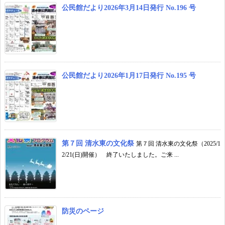
公民館だより2026年3月14日発行 No.196 号
公民館だより2026年1月17日発行 No.195 号
第７回 清水東の文化祭
第７回 清水東の文化祭（2025/1
2/21(日)開催） 終了いたしました。ご来 ...
防災のページ