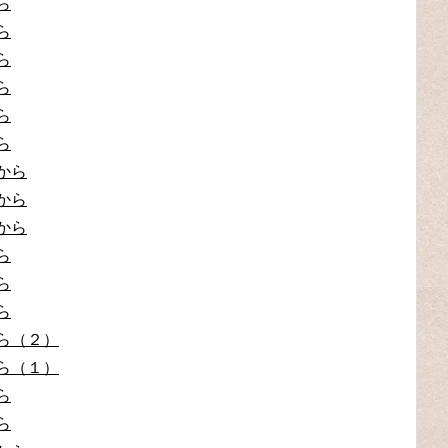
ら
ら
ら
ら
ら
ら
から
から
から
ら
ら
ら
ら（２）
ら（１）
ら
ら