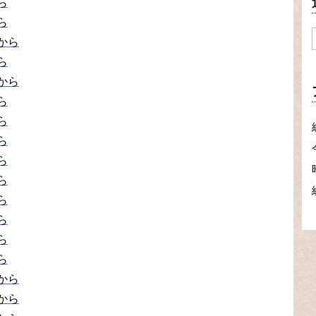
ら
ら
から
ら
から
ら
ら
ら
ら
ら
ら
ら
ら
ら
から
から